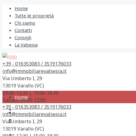
Home
Tutte le proprietà
Chi siamo
Contatti
Consigli
La Valsesia
+39 - 016353083 / 3519176033
info@immobiliarevalsesia.it
Via Umberto I, 29
13019 Varallo (VC)
09:00-12:30 | 15:00-18:30
Home
Sabato: 09:00-12:00
+39 - 016353083 / 3519176033
Tutte le proprietà
info@immobiliarevalsesia.it
Via Umberto I, 29
Chi siamo
13019 Varallo (VC)
Contatti