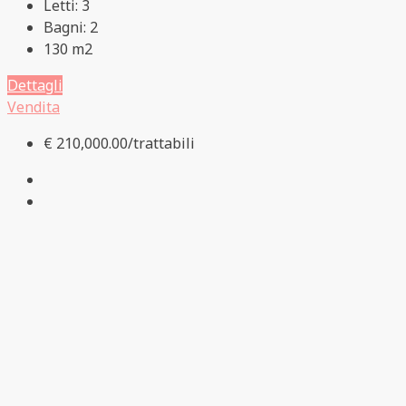
Letti:
3
Bagni:
2
130
m2
Dettagli
Vendita
€ 210,000.00/trattabili