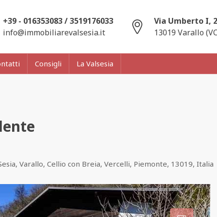
+39 - 016353083 / 3519176033
Via Umberto I, 
info@immobiliarevalsesia.it
13019 Varallo (VC
ntatti
Consigli
La Valsesia
dente
sia, Varallo, Cellio con Breia, Vercelli, Piemonte, 13019, Italia