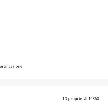
certificazione
ID proprietà:
10360