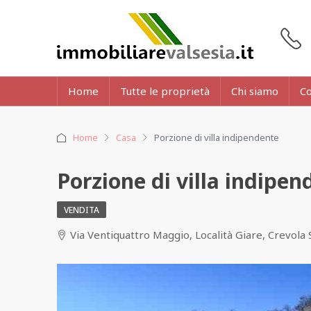
Home
Tutte le proprietà
Chi siamo
Co
Home
Casa
Porzione di villa indipendente
Porzione di villa indipen
VENDITA
Via Ventiquattro Maggio, Località Giare, Crevola Se