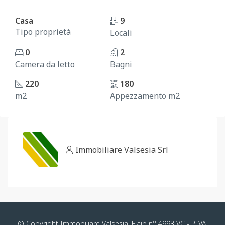
Casa
9
Tipo proprietà
Locali
0
2
Camera da letto
Bagni
220
180
m2
Appezzamento m2
Immobiliare Valsesia Srl
© Copyright Immobiliare Valsesia. Fiaip n° 4993 VC - P.IVA: