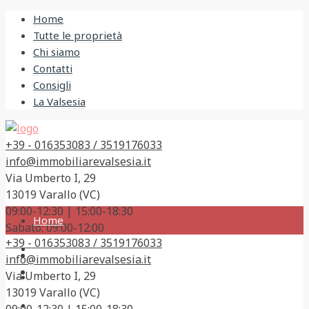
Home
Tutte le proprietà
Chi siamo
Contatti
Consigli
La Valsesia
+39 - 016353083 / 3519176033
info@immobiliarevalsesia.it
Via Umberto I, 29
13019 Varallo (VC)
09:00-12:30 | 15:00-18:30
Home
Sabato: 09:00-12:00
+39 - 016353083 / 3519176033
Tutte le proprietà
info@immobiliarevalsesia.it
Via Umberto I, 29
Chi siamo
13019 Varallo (VC)
Contatti