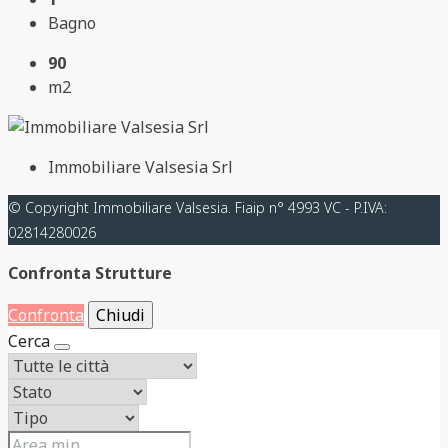
Bagno
90
m2
Immobiliare Valsesia Srl
© Copyright Immobiliare Valsesia. Fiaip n° 4993 VC - P.IVA:
02814280026
Confronta Strutture
Confronta
Chiudi
Cerca