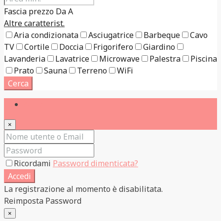
Fascia prezzo
Da
A
Altre caratterist.
Aria condizionata
Asciugatrice
Barbeque
Cavo
TV
Cortile
Doccia
Frigorifero
Giardino
Lavanderia
Lavatrice
Microwave
Palestra
Piscina
Prato
Sauna
Terreno
WiFi
Cerca
Accedi
×
Ricordami
Password dimenticata?
Accedi
La registrazione al momento è disabilitata.
Reimposta Password
×